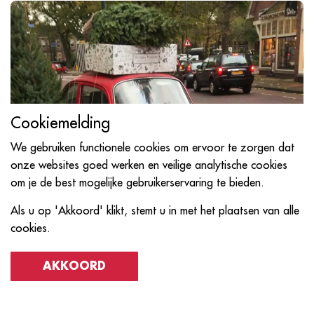
Cookiemelding
We gebruiken functionele cookies om ervoor te zorgen dat
onze websites goed werken en veilige analytische cookies
om je de best mogelijke gebruikerservaring te bieden.
Als u op 'Akkoord' klikt, stemt u in met het plaatsen van alle
cookies.
AKKOORD
Benieuwd geworden?
Benieuwd naar de winterse sferen die we creëren? Bekijk dan