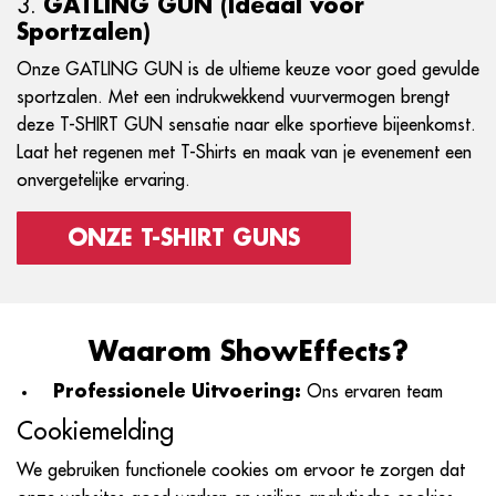
3.
GATLING GUN (Ideaal voor
Sportzalen)
Onze GATLING GUN is de ultieme keuze voor goed gevulde
sportzalen. Met een indrukwekkend vuurvermogen brengt
deze T-SHIRT GUN sensatie naar elke sportieve bijeenkomst.
Laat het regenen met T-Shirts en maak van je evenement een
onvergetelijke ervaring.
ONZE T-SHIRT GUNS
Waarom ShowEffects?
Professionele Uitvoering:
Ons ervaren team
zorgt voor een vlekkeloze uitvoering, zodat jij je kunt
Cookiemelding
concentreren op het genieten van je evenement.
We gebruiken functionele cookies om ervoor te zorgen dat
Aanpasbare Opties:
Kies uit onze verschillende