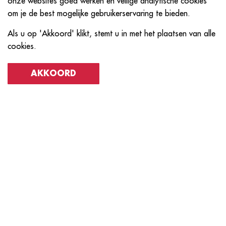
onze websites goed werken en veilige analytische cookies
T-SHIRT GUNS op basis van je evenementgrootte en
om je de best mogelijke gebruikerservaring te bieden.
locatie.
Als u op 'Akkoord' klikt, stemt u in met het plaatsen van alle
Entertainment op Maat:
Of het nu gaat om een
cookies.
voetbalwedstrijd, een concert of een
bedrijfsevenement, wij passen onze T-SHIRT GUN-
AKKOORD
show aan om perfect bij jouw gelegenheid te passen.
Maximale merkbeleving met custom branding
T-shirt Gun Branding