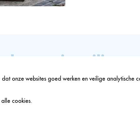
decoratie milieu v
het decorsneeuw op te ruimen is het Cellulose wat wij ge
dat onze websites goed werken en veilige analytische co
jk voor de natuur. Overigens impregneren wij de sneeuw 
hierover dan ook een certificaat als bewijs.
 alle cookies.