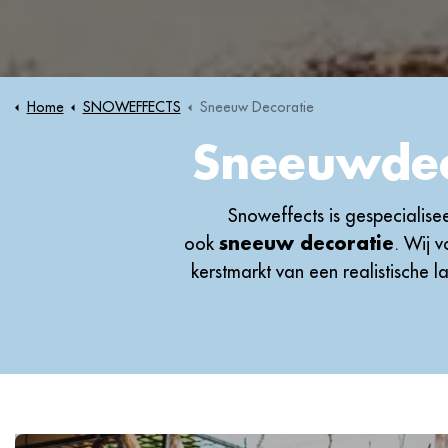
Home
SNOWEFFECTS
Sneeuw Decoratie
Sneeuwdec
Snoweffects is gespecialis
ook
sneeuw decoratie
. Wij v
kerstmarkt van een realistische 