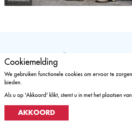
Is sneeuw 
Cookiemelding
Hoewel wij zeker aanraden 
We gebruiken functionele cookies om ervoor te zorgen 
afbreekbaar en dus niet schadeli
bieden.
Als u op 'Akkoord' klikt, stemt u in met het plaatsen van
AKKOORD