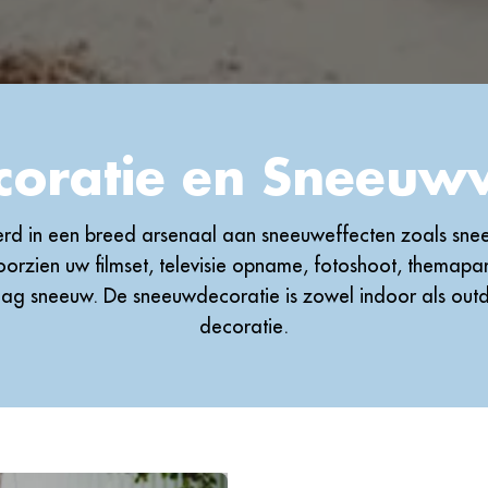
oratie en Sneeuwva
eerd in een breed arsenaal aan sneeuweffecten zoals sne
oorzien uw filmset, televisie opname, fotoshoot, themapark
laag sneeuw. De sneeuwdecoratie is zowel indoor als outd
decoratie.