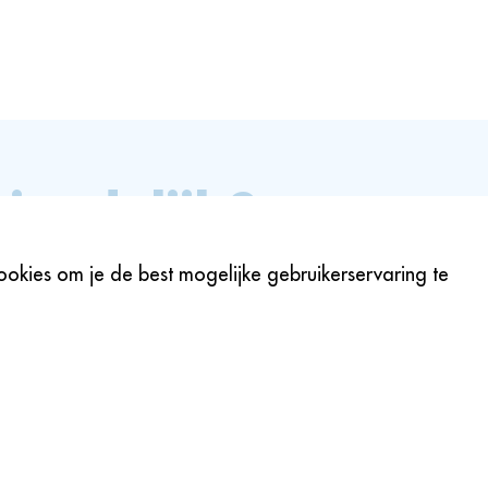
riendelijk?
bruiken volledig biologisch
okies om je de best mogelijke gebruikerservaring te
voor Indoor gebruik en u ontvangt