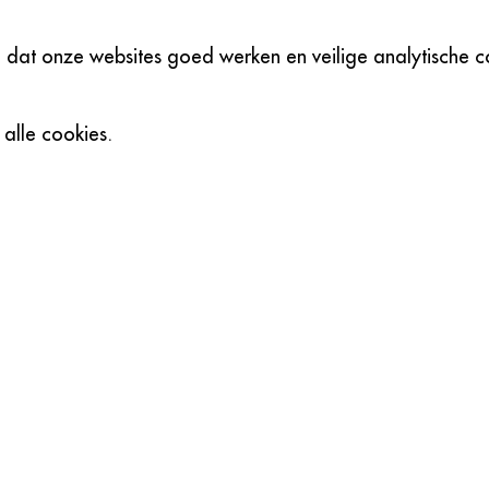
dat onze websites goed werken en veilige analytische co
 alle cookies.
aag Nog Contact 
verende sneeuwsetting met Snoweffects! Wil je ook jou
 ons op voor een winterse transformatie en laat de mag