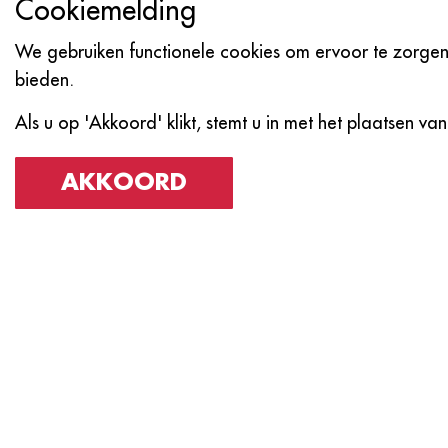
Cookiemelding
We gebruiken functionele cookies om ervoor te zorgen 
bieden.
Als u op 'Akkoord' klikt, stemt u in met het plaatsen van
AKKOORD
Neem Vand
Ervaar de magie van een beto
contact met