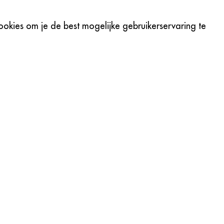
okies om je de best mogelijke gebruikerservaring te
Met Ons Op
w locatie transformeren? Neem
ie beginnen!