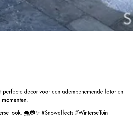
et perfecte decor voor een adembenemende foto- en
ke momenten.
terse look. 🌨️📷✨ #Snoweffects #WinterseTuin