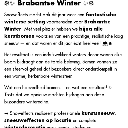
❄️✨
Brabantse Winter
✨❄️
Snoweffects mocht ook dit jaar weer een
fantastische
winterse setting
voorbereiden voor
Brabantse
Winter
. Met veel plezier hebben we
bijna alle
kerstbomen
voorzien van een prachtige, realistische laag
sneeuw — en dat waren er dit jaar écht heel veel! 🌨️🎄
Het resultaat is een indrukwekkend winters decor waarin elke
boom bijdraagt aan de totale beleving. Samen vormen ze
een sfeervol geheel dat bezoekers direct onderdompelt in
een warme, herkenbare wintersfeer.
Wat een hoeveelheid bomen… en wat een resultaat! ✨
Trots dat we opnieuw mochten bijdragen aan deze
bijzondere wintereditie.
➡️ Snoweffects realiseert professionele
kunst­sneeuw
,
sneeuweffecten op locatie
en complete
winterdecoratie
voor events, steden en