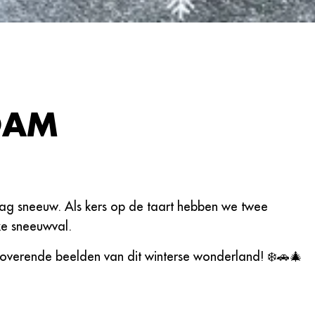
DAM
ag sneeuw. Als kers op de taart hebben we twee
ke sneeuwval.
toverende beelden van dit winterse wonderland! ❄️🚗🎄