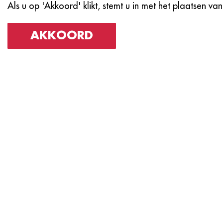
Als u op 'Akkoord' klikt, stemt u in met het plaatsen van
AKKOORD
Neem Vand
Ervaar de magie van een beto
contact met