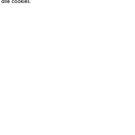
 alle cookies.
aag Nog Contact 
Creëren van Onvergetelijke Trouwerijen