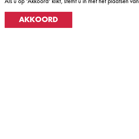
Als u op 'Akkoord' klikt, stemt u in met het plaatsen van
AKKOORD
Neem Vand