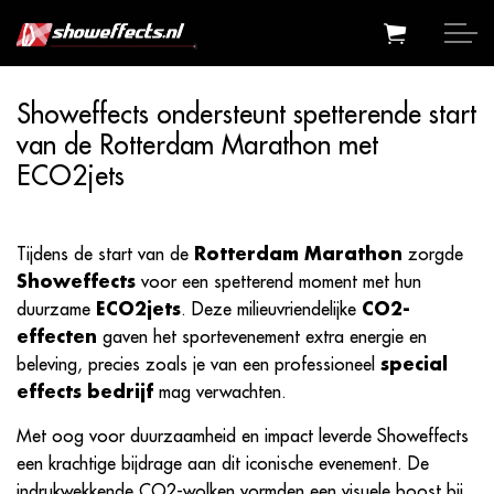
Showeffects ondersteunt spetterende start
van de Rotterdam Marathon met
ECO2jets
Tijdens de start van de
Rotterdam Marathon
zorgde
Showeffects
voor een spetterend moment met hun
duurzame
ECO2jets
. Deze milieuvriendelijke
CO2-
effecten
gaven het sportevenement extra energie en
beleving, precies zoals je van een professioneel
special
effects bedrijf
mag verwachten.
Met oog voor duurzaamheid en impact leverde Showeffects
een krachtige bijdrage aan dit iconische evenement. De
indrukwekkende CO2-wolken vormden een visuele boost bij