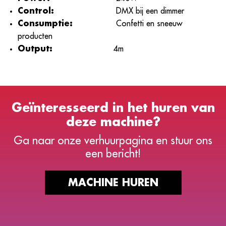
Control:
DMX bij een dimmer
Consumptie:
Confetti en sneeuw
producten
Output:
4m
Geïnteresseerd in het huren van
deze machine?
Ga naar onze verhuurpagina en stuur ons
een bericht!
MACHINE HUREN