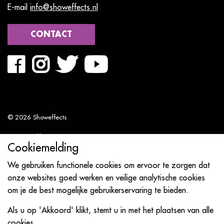
E-mail
info@showeffects.nl
CONTACT
© 2026 Showeffects
Privacyverklaring
Cookiemelding
Algemene voorwaarden
We gebruiken functionele cookies om ervoor te zorgen dat
Sitemap
onze websites goed werken en veilige analytische cookies
om je de best mogelijke gebruikerservaring te bieden.
Webdesign door
Landstra de Groot Online Media
Als u op 'Akkoord' klikt, stemt u in met het plaatsen van alle
cookies.