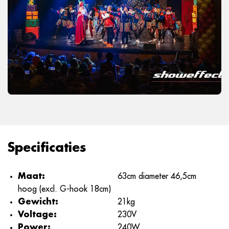
Specificaties
Maat:
63cm diameter 46,5cm
hoog (excl. G-hook 18cm)
Gewicht:
21kg
Voltage:
230V
Power:
240W